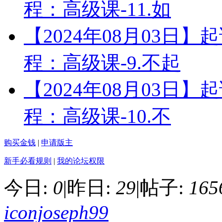
程：高级课-11.如
【2024年08月03日
程：高级课-9.不起
【2024年08月03日
程：高级课-10.不
购买金钱
|
申请版主
新手必看规则
|
我的论坛权限
今日:
0
|
昨日:
29
|
帖子:
165
iconjoseph99