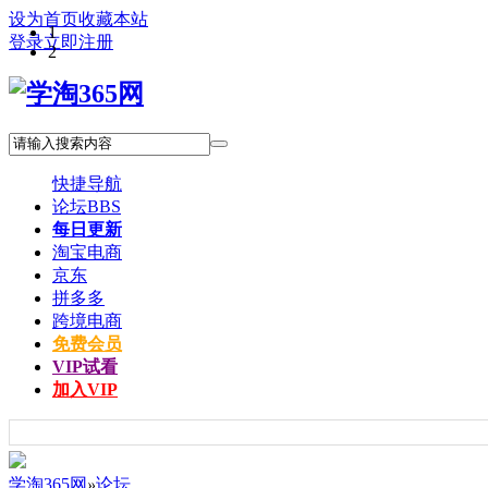
设为首页
收藏本站
1
登录
立即注册
2
快捷导航
论坛
BBS
每日更新
淘宝电商
京东
拼多多
跨境电商
免费会员
VIP试看
加入VIP
学淘365网
»
论坛