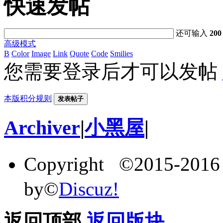
快速发帖
还可输入
200
高级模式
B
Color
Image
Link
Quote
Code
Smilies
您需要登录后才可以发帖
本版积分规则
发表帖子
Archiver
|
小黑屋
|
Copyright ©2015-201
by©
Discuz!
返回顶部
返回版块