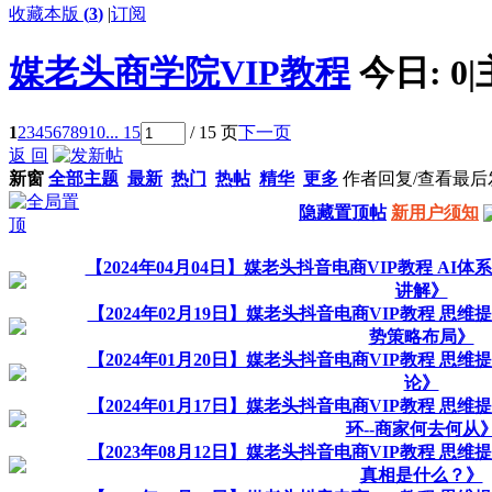
收藏本版
(
3
)
|
订阅
媒老头商学院VIP教程
今日:
0
|
1
2
3
4
5
6
7
8
9
10
... 15
/ 15 页
下一页
返 回
新窗
全部主题
最新
热门
热帖
精华
更多
作者
回复/查看
最后
隐藏置顶帖
新用户须知
【2024年04月04日】媒老头抖音电商VIP教程 A
讲解》
【2024年02月19日】媒老头抖音电商VIP教程 思
势策略布局》
【2024年01月20日】媒老头抖音电商VIP教程 
论》
【2024年01月17日】媒老头抖音电商VIP教程 
环--商家何去何从
【2023年08月12日】媒老头抖音电商VIP教程 
真相是什么？》