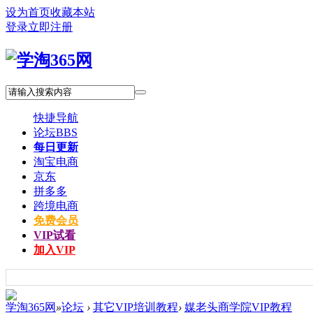
设为首页
收藏本站
登录
立即注册
快捷导航
论坛
BBS
每日更新
淘宝电商
京东
拼多多
跨境电商
免费会员
VIP试看
加入VIP
学淘365网
»
论坛
›
其它VIP培训教程
›
媒老头商学院VIP教程