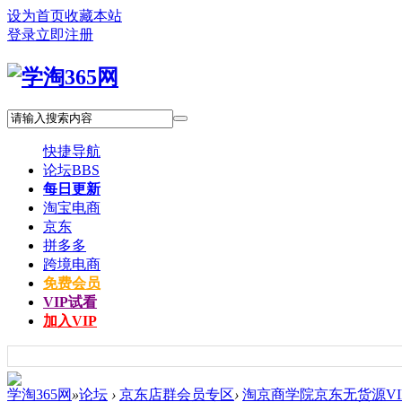
设为首页
收藏本站
登录
立即注册
快捷导航
论坛
BBS
每日更新
淘宝电商
京东
拼多多
跨境电商
免费会员
VIP试看
加入VIP
学淘365网
»
论坛
›
京东店群会员专区
›
淘京商学院京东无货源VI