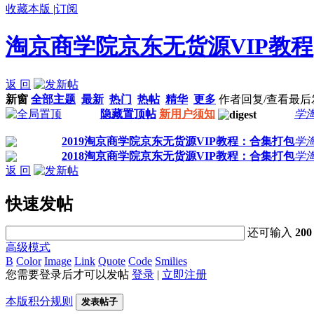
收藏本版
|
订阅
淘京商学院京东无货源VIP教程
返 回
新窗
全部主题
最新
热门
热帖
精华
更多
作者
回复/查看
最后
隐藏置顶帖
新用户须知
学
2019淘京商学院京东无货源VIP教程：合集打包
学
2018淘京商学院京东无货源VIP教程：合集打包
学
返 回
快速发帖
还可输入
200
高级模式
B
Color
Image
Link
Quote
Code
Smilies
您需要登录后才可以发帖
登录
|
立即注册
本版积分规则
发表帖子