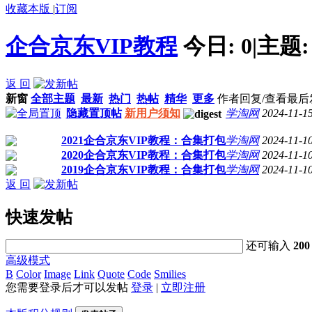
收藏本版
|
订阅
企合京东VIP教程
今日:
0
|
主题
返 回
新窗
全部主题
最新
热门
热帖
精华
更多
作者
回复/查看
最后
隐藏置顶帖
新用户须知
学淘网
2024-11-1
2021企合京东VIP教程：合集打包
学淘网
2024-11-1
2020企合京东VIP教程：合集打包
学淘网
2024-11-1
2019企合京东VIP教程：合集打包
学淘网
2024-11-1
返 回
快速发帖
还可输入
200
高级模式
B
Color
Image
Link
Quote
Code
Smilies
您需要登录后才可以发帖
登录
|
立即注册