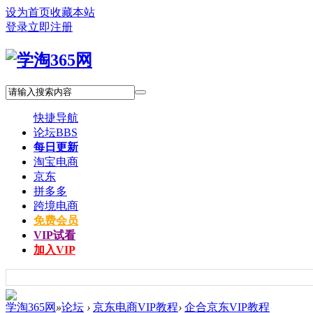
设为首页
收藏本站
登录
立即注册
快捷导航
论坛
BBS
每日更新
淘宝电商
京东
拼多多
跨境电商
免费会员
VIP试看
加入VIP
学淘365网
»
论坛
›
京东电商VIP教程
›
企合京东VIP教程