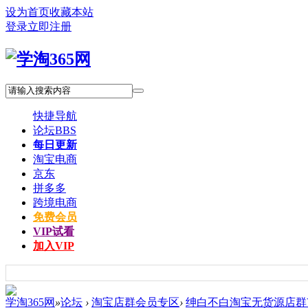
设为首页
收藏本站
登录
立即注册
快捷导航
论坛
BBS
每日更新
淘宝电商
京东
拼多多
跨境电商
免费会员
VIP试看
加入VIP
学淘365网
»
论坛
›
淘宝店群会员专区
›
绅白不白淘宝无货源店群V