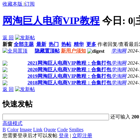
收藏本版
|
订阅
网淘巨人电商VIP教程
今日:
0
|
返 回
新窗
全部主题
最新
热门
热帖
精华
更多
作者
回复/查看
最后
隐藏置顶帖
新用户须知
学淘网
2024-
2021网淘巨人电商VIP教程：合集打包
学淘网
2024-
2020网淘巨人电商VIP教程：合集打包
学淘网
2024-
2019网淘巨人电商VIP教程：合集打包
学淘网
2024-
2018网淘巨人电商VIP教程：合集打包
学淘网
2024-
返 回
快速发帖
还可输入
200
高级模式
B
Color
Image
Link
Quote
Code
Smilies
您需要登录后才可以发帖
登录
|
立即注册