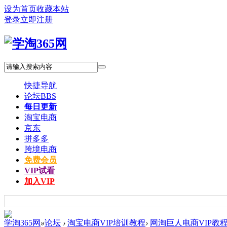
设为首页
收藏本站
登录
立即注册
快捷导航
论坛
BBS
每日更新
淘宝电商
京东
拼多多
跨境电商
免费会员
VIP试看
加入VIP
学淘365网
»
论坛
›
淘宝电商VIP培训教程
›
网淘巨人电商VIP教