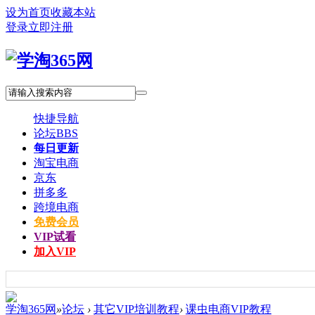
设为首页
收藏本站
登录
立即注册
快捷导航
论坛
BBS
每日更新
淘宝电商
京东
拼多多
跨境电商
免费会员
VIP试看
加入VIP
学淘365网
»
论坛
›
其它VIP培训教程
›
课虫电商VIP教程