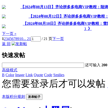
【2024年08月13日】齐论拼多多电商VIP教程：
【2024年08月12日】齐论拼多多电商VIP教
【2024年08月10日】齐论拼多多电商VIP教程
）》
下一页 »
1
2
3
4
5
6
7
8
9
10
... 21
/ 21 页
下一页
返 回
快速发帖
还可输入
200
高级模式
B
Color
Image
Link
Quote
Code
Smilies
您需要登录后才可以发帖
本版积分规则
发表帖子