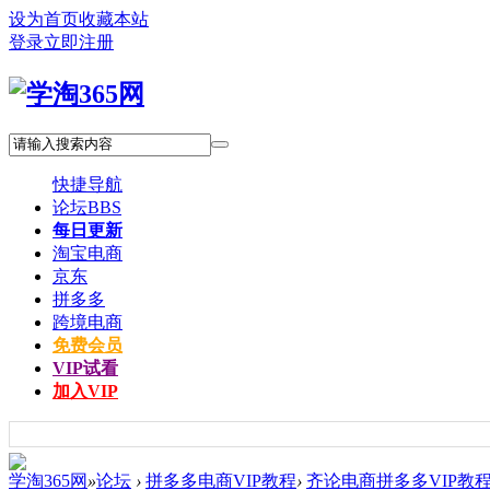
设为首页
收藏本站
登录
立即注册
快捷导航
论坛
BBS
每日更新
淘宝电商
京东
拼多多
跨境电商
免费会员
VIP试看
加入VIP
学淘365网
»
论坛
›
拼多多电商VIP教程
›
齐论电商拼多多VIP教