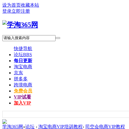
设为首页
收藏本站
登录
立即注册
快捷导航
论坛
BBS
每日更新
淘宝电商
京东
拼多多
跨境电商
免费会员
VIP试看
加入VIP
学淘365网
»
论坛
›
淘宝电商VIP培训教程
›
司空会电商VIP教程