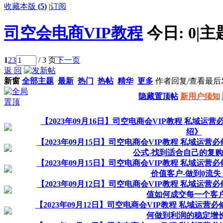
收藏本版
(
5
)
|
订阅
司空会电商VIP教程
今日:
0
|
主
1
2
3
/ 3 页
下一页
返 回
新窗
全部主题
最新
热门
热帖
精华
更多
作者
回复/查看
最后
隐藏置顶帖
新用户须知
【2023年09月16日】司空电商会VIP教程 私域运
绍》
【2023年09月15日】司空电商会VIP教程 私域运营
公式-找到适合自己的复
【2023年09月15日】司空电商会VIP教程 私域运营
价值客户-做到0流失
【2023年09月12日】司空电商会VIP教程 私域运营
值如何成交每一个客
【2023年09月12日】司空电商会VIP教程 私域运营必
何做到利润的稳定增