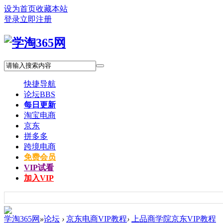
设为首页
收藏本站
登录
立即注册
快捷导航
论坛
BBS
每日更新
淘宝电商
京东
拼多多
跨境电商
免费会员
VIP试看
加入VIP
学淘365网
»
论坛
›
京东电商VIP教程
›
上品商学院京东VIP教程