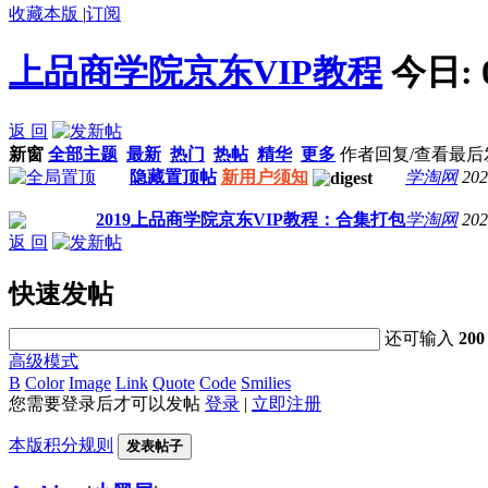
收藏本版
|
订阅
上品商学院京东VIP教程
今日:
返 回
新窗
全部主题
最新
热门
热帖
精华
更多
作者
回复/查看
最后
隐藏置顶帖
新用户须知
学淘网
202
2019上品商学院京东VIP教程：合集打包
学淘网
202
返 回
快速发帖
还可输入
200
高级模式
B
Color
Image
Link
Quote
Code
Smilies
您需要登录后才可以发帖
登录
|
立即注册
本版积分规则
发表帖子