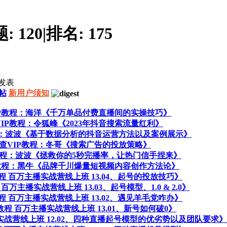
题:
120
|
排名:
175
发表
帖
新用户须知
查VIP教程：海洋《千万单品付费直播间的实操技巧》
查VIP教程：令狐峰《2023年抖音搜索流量红利》
P教程：波波《基于数据分析的抖音运营方法以及案例展示》
查抖查VIP教程：冬哥《搜索广告的投放策略》
IP教程：波波《拯救你的5秒完播率，让热门信手捏来》
VIP教程：黑牛《品牌千川爆量短视频内容创作方法论》
教程 百万主播实战营线上班 13.04、起号的投放技巧》
百万主播实战营线上班 13.03、起号模型、1.0 & 2.0》
教程 百万主播实战营线上班 13.02、遇见羊毛党咋办》
P教程 百万主播实战营线上班 13.01、新号如何破0》
主播实战营线上班 12.02、四种直播起号模型的优劣势以及团队要求》