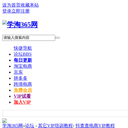
设为首页
收藏本站
登录
立即注册
快捷导航
论坛
BBS
每日更新
淘宝电商
京东
拼多多
跨境电商
免费会员
VIP试看
加入VIP
学淘365网
»
论坛
›
其它VIP培训教程
›
抖查查电商VIP教程