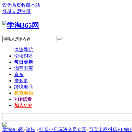
设为首页
收藏本站
登录
立即注册
快捷导航
论坛
BBS
每日更新
淘宝电商
京东
拼多多
跨境电商
免费会员
VIP试看
加入VIP
学淘365网
»
论坛
›
抖音小店玩法会员专区
›
百宝电商抖店VIP教