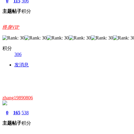
0
115
306
主题
帖子
积分
终身VIP
积分
306
发消息
zhang19890806
0
165
538
主题
帖子
积分