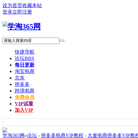
设为首页
收藏本站
登录
立即注册
快捷导航
论坛
BBS
每日更新
淘宝电商
京东
拼多多
跨境电商
免费会员
VIP试看
加入VIP
学淘365网
»
论坛
›
拼多多电商VIP教程
›
大麦电商拼多多VIP教