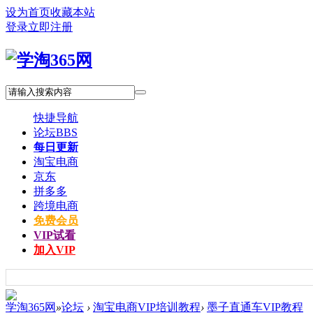
设为首页
收藏本站
登录
立即注册
快捷导航
论坛
BBS
每日更新
淘宝电商
京东
拼多多
跨境电商
免费会员
VIP试看
加入VIP
学淘365网
»
论坛
›
淘宝电商VIP培训教程
›
墨子直通车VIP教程