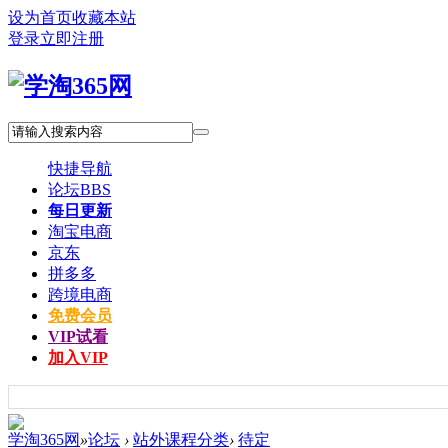
设为首页
收藏本站
登录
立即注册
快捷导航
论坛
BBS
每日更新
淘宝电商
京东
拼多多
跨境电商
免费会员
VIP试看
加入VIP
学淘365网
»
论坛
›
站外课程分类
›
待定