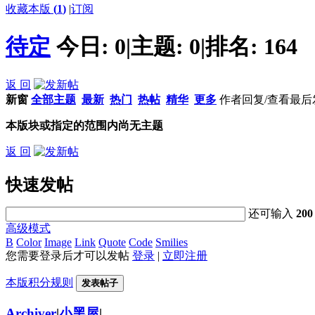
收藏本版
(
1
)
|
订阅
待定
今日:
0
|
主题:
0
|
排名:
164
返 回
新窗
全部主题
最新
热门
热帖
精华
更多
作者
回复/查看
最后
本版块或指定的范围内尚无主题
返 回
快速发帖
还可输入
200
高级模式
B
Color
Image
Link
Quote
Code
Smilies
您需要登录后才可以发帖
登录
|
立即注册
本版积分规则
发表帖子
Archiver
|
小黑屋
|