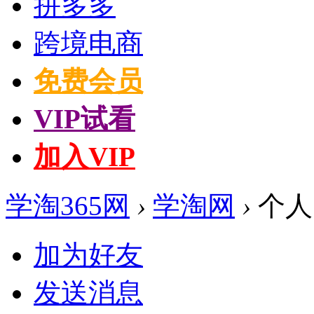
拼多多
跨境电商
免费会员
VIP试看
加入VIP
学淘365网
›
学淘网
›
个人
加为好友
发送消息