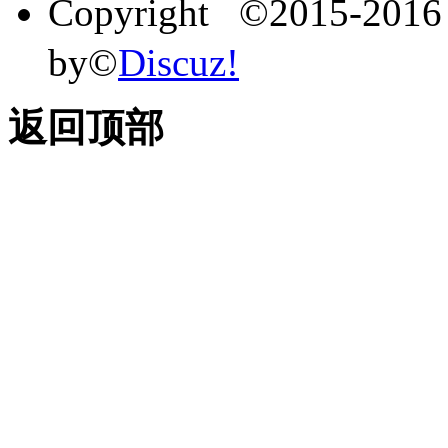
Copyright ©2015-201
by©
Discuz!
返回顶部