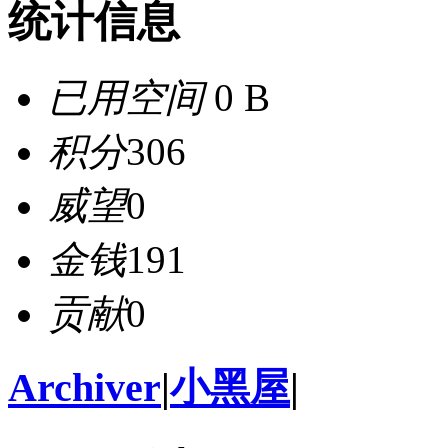
统计信息
已用空间
0 B
积分
306
威望
0
金钱
191
贡献
0
Archiver
|
小黑屋
|