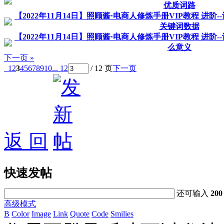
优质词路
【2022年11月14日】照顾酱·电商人修炼手册VIP教程 进阶
关键词数据
【2022年11月14日】照顾酱·电商人修炼手册VIP教程 进阶
么意义
下一页 »
1
2
3
4
5
6
7
8
9
10
... 12
/ 12 页
下一页
返 回
快速发帖
还可输入
200
高级模式
B
Color
Image
Link
Quote
Code
Smilies