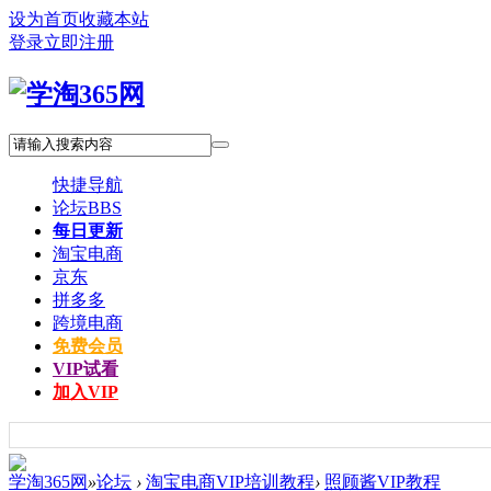
设为首页
收藏本站
登录
立即注册
快捷导航
论坛
BBS
每日更新
淘宝电商
京东
拼多多
跨境电商
免费会员
VIP试看
加入VIP
学淘365网
»
论坛
›
淘宝电商VIP培训教程
›
照顾酱VIP教程