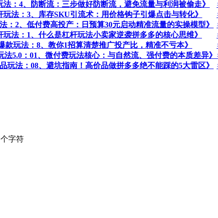
-杠杆玩法：4、防断流：三步做好防断流，避免流量与利润被偷走》
-杠杆玩法：3、库存SKU引流术：用价格钩子引爆点击与转化》
杠杆玩法：2、低付费高投产：日预算30元启动精准流量的实操模型》
期-杠杆玩法：1、什么是杠杆玩法小卖家逆袭拼多多的核心思维》
4期-爆款玩法：8、教你1招算清楚推广投产比，精准不亏本》
付费玩法5.0：01、微付费玩法核心：与自然流、强付费的本质差异》
价商品玩法：08、避坑指南！高价品做拼多多绝不能踩的5大雷区​​》
个字符