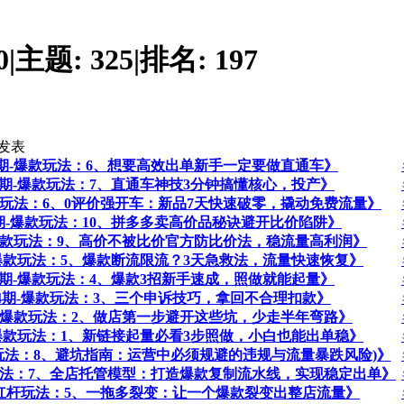
0
|
主题:
325
|
排名:
197
发表
44期-爆款玩法：6、想要高效出单新手一定要做直通车》
44期-爆款玩法：7、直通车神技3分钟搞懂核心，投产》
-杠杆玩法：6、0评价强开车：新品7天快速破零，撬动免费流量》
44期-爆款玩法：10、拼多多卖高价品秘诀避开比价陷阱》
期-爆款玩法：9、高价不被比价官方防比价法，稳流量高利润》
期-爆款玩法：5、爆款断流限流？3天急救法，流量快速恢复》
44期-爆款玩法：4、爆款3招新手速成，照做就能起量》
第44期-爆款玩法：3、三个申诉技巧，拿回不合理扣款》
4期-爆款玩法：2、做店第一步避开这些坑，少走半年弯路》
期-爆款玩法：1、新链接起量必看3步照做，小白也能出单稳》
杠杆玩法：8、避坑指南：运营中必须规避的违规与流量暴跌风险)》
杠杆玩法：7、全店托管模型：打造爆款复制流水线，实现稳定出单》
3期-杠杆玩法：5、一拖多裂变：让一个爆款裂变出整店流量》