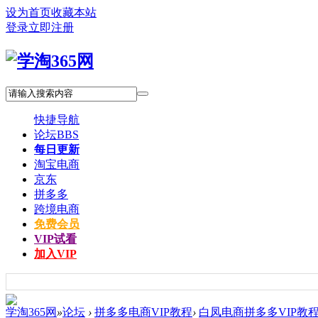
设为首页
收藏本站
登录
立即注册
快捷导航
论坛
BBS
每日更新
淘宝电商
京东
拼多多
跨境电商
免费会员
VIP试看
加入VIP
学淘365网
»
论坛
›
拼多多电商VIP教程
›
白凤电商拼多多VIP教