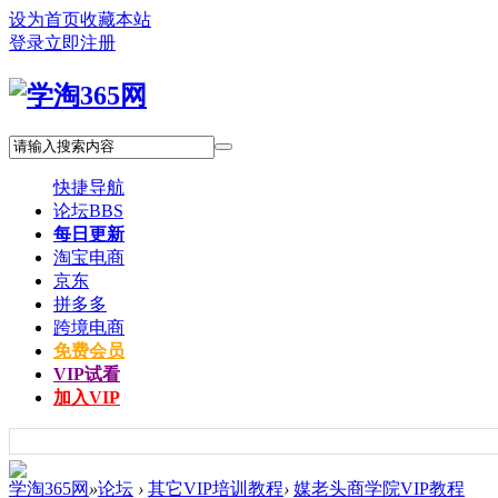
设为首页
收藏本站
登录
立即注册
快捷导航
论坛
BBS
每日更新
淘宝电商
京东
拼多多
跨境电商
免费会员
VIP试看
加入VIP
学淘365网
»
论坛
›
其它VIP培训教程
›
媒老头商学院VIP教程