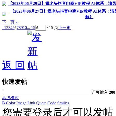
【2023年06月29日】媒老头抖音电商VIP教程 AI体系：
【2023年06月27日】媒老头抖音电商VIP教程 AI体系
解》
下一页 »
1
2
3
4
5
6
7
8
9
10
... 15
/ 15 页
下一页
返 回
快速发帖
还可输入
200
高级模式
B
Color
Image
Link
Quote
Code
Smilies
您需要登录后才可以发帖