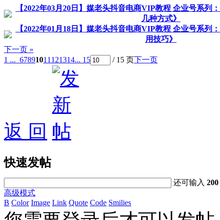
【2022年03月20日】媒老头抖音电商VIP教程 企业号系
几种方式》
【2022年01月18日】媒老头抖音电商VIP教程 企业号系
用技巧》
下一页 »
1 ...
6
7
8
9
10
11
12
13
14
... 15
/ 15 页
下一页
返 回
快速发帖
还可输入
200
高级模式
B
Color
Image
Link
Quote
Code
Smilies