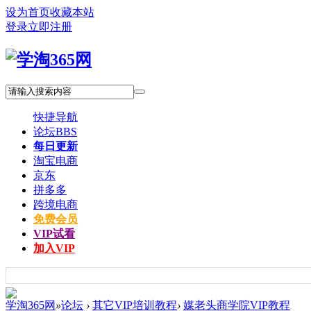
设为首页
收藏本站
登录
立即注册
快捷导航
论坛
BBS
每日更新
淘宝电商
京东
拼多多
跨境电商
免费会员
VIP试看
加入VIP
学淘365网
»
论坛
›
其它VIP培训教程
›
媒老头商学院VIP教程