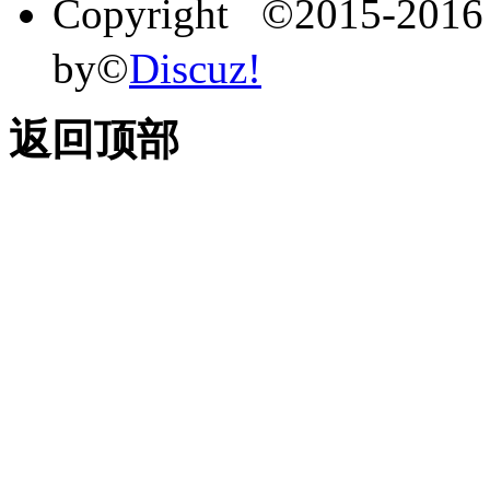
Copyright ©2015-201
by©
Discuz!
返回顶部