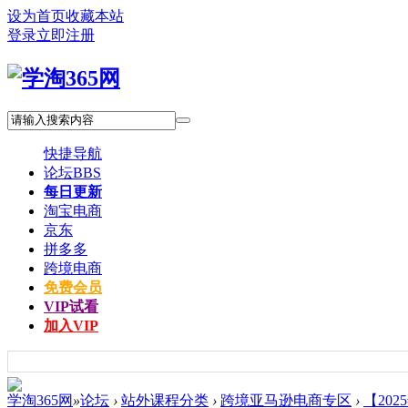
设为首页
收藏本站
登录
立即注册
快捷导航
论坛
BBS
每日更新
淘宝电商
京东
拼多多
跨境电商
免费会员
VIP试看
加入VIP
学淘365网
»
论坛
›
站外课程分类
›
跨境亚马逊电商专区
›
【202