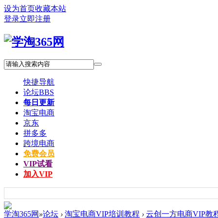
设为首页
收藏本站
登录
立即注册
快捷导航
论坛
BBS
每日更新
淘宝电商
京东
拼多多
跨境电商
免费会员
VIP试看
加入VIP
学淘365网
»
论坛
›
淘宝电商VIP培训教程
›
云创一方电商VIP教