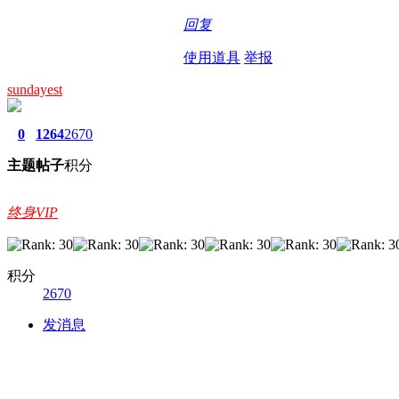
回复
使用道具
举报
sundayest
0
1264
2670
主题
帖子
积分
终身VIP
积分
2670
发消息