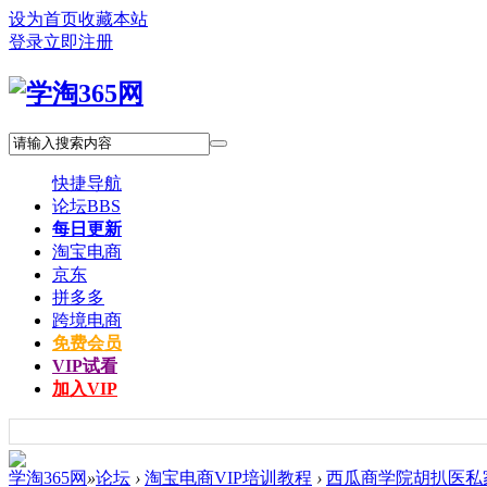
设为首页
收藏本站
登录
立即注册
快捷导航
论坛
BBS
每日更新
淘宝电商
京东
拼多多
跨境电商
免费会员
VIP试看
加入VIP
学淘365网
»
论坛
›
淘宝电商VIP培训教程
›
西瓜商学院胡扒医私家