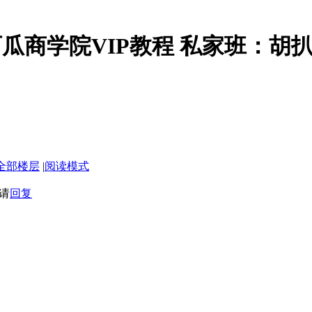
日】西瓜商学院VIP教程 私家班：
全部楼层
|
阅读模式
请
回复