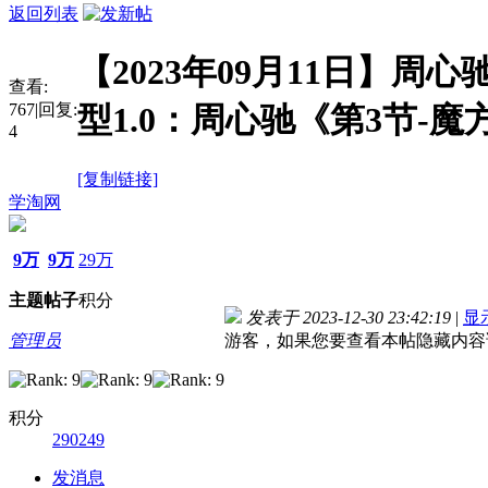
返回列表
【2023年09月11日】周
查看:
767
|
回复:
型1.0：周心驰《第3节-
4
[复制链接]
学淘网
9万
9万
29万
主题
帖子
积分
发表于 2023-12-30 23:42:19
|
显
管理员
游客，如果您要查看本帖隐藏内容
积分
290249
发消息