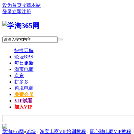
设为首页
收藏本站
登录
立即注册
快捷导航
论坛
BBS
每日更新
淘宝电商
京东
拼多多
跨境电商
免费会员
VIP试看
加入VIP
学淘365网
»
论坛
›
淘宝电商VIP培训教程
›
周心驰电商VIP教程
›