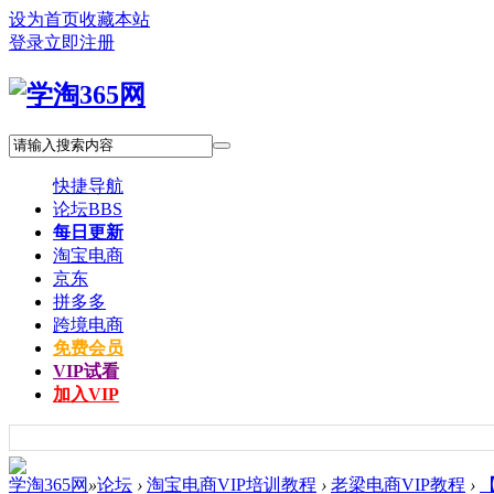
设为首页
收藏本站
登录
立即注册
快捷导航
论坛
BBS
每日更新
淘宝电商
京东
拼多多
跨境电商
免费会员
VIP试看
加入VIP
学淘365网
»
论坛
›
淘宝电商VIP培训教程
›
老梁电商VIP教程
›
【