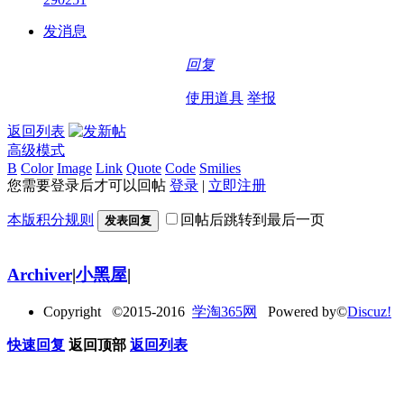
发消息
回复
使用道具
举报
返回列表
高级模式
B
Color
Image
Link
Quote
Code
Smilies
您需要登录后才可以回帖
登录
|
立即注册
本版积分规则
回帖后跳转到最后一页
发表回复
Archiver
|
小黑屋
|
Copyright ©2015-2016
学淘365网
Powered by©
Discuz!
快速回复
返回顶部
返回列表