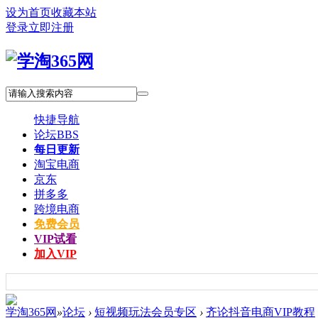
设为首页
收藏本站
登录
立即注册
快捷导航
论坛
BBS
每日更新
淘宝电商
京东
拼多多
跨境电商
免费会员
VIP试看
加入VIP
学淘365网
»
论坛
›
短视频玩法会员专区
›
齐论抖音电商VIP教程