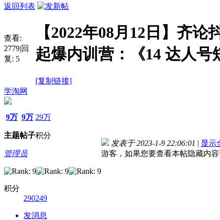
返回列表
【2022年08月12日】齐论
查看:
2779
|
回
起爆内训营：《14 达人
复:
5
[复制链接]
学淘网
9万
9万
29万
主题
帖子
积分
发表于 2023-1-9 22:06:01
|
显示
管理员
游客，如果您要查看本帖隐藏内容
积分
290249
发消息