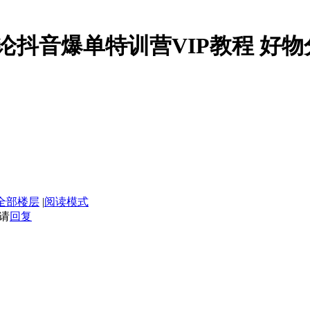
】齐论抖音爆单特训营VIP教程 好
全部楼层
|
阅读模式
请
回复