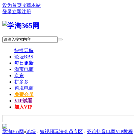
设为首页
收藏本站
登录
立即注册
快捷导航
论坛
BBS
每日更新
淘宝电商
京东
拼多多
跨境电商
免费会员
VIP试看
加入VIP
学淘365网
»
论坛
›
短视频玩法会员专区
›
齐论抖音电商VIP教程