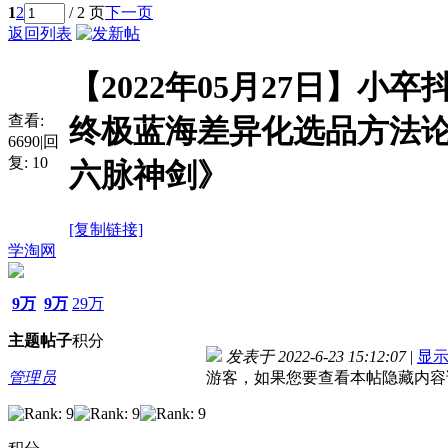
1
2
/ 2 页
下一页
返回列表
【2022年05月27日】小
查看:
终极蓝海差异化选品方法论
6690
|
回
复:
10
六脉神剑》
[复制链接]
学淘网
9万
9万
29万
主题
帖子
积分
发表于 2022-6-23 15:12:07
|
显
管理员
游客，如果您要查看本帖隐藏内容