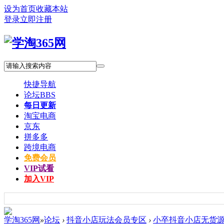
设为首页
收藏本站
登录
立即注册
快捷导航
论坛
BBS
每日更新
淘宝电商
京东
拼多多
跨境电商
免费会员
VIP试看
加入VIP
学淘365网
»
论坛
›
抖音小店玩法会员专区
›
小卒抖音小店无货源