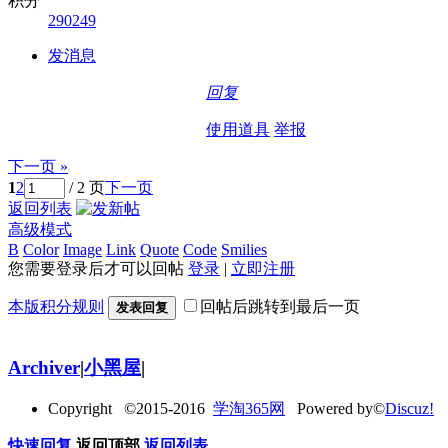
积分
290249
发消息
回复
使用道具
举报
下一页 »
1
2
/ 2 页
下一页
返回列表
高级模式
B
Color
Image
Link
Quote
Code
Smilies
您需要登录后才可以回帖
登录
|
立即注册
本版积分规则
回帖后跳转到最后一页
发表回复
Archiver
|
小黑屋
|
Copyright ©2015-2016
学淘365网
Powered by©
Discuz!
快速回复
返回顶部
返回列表