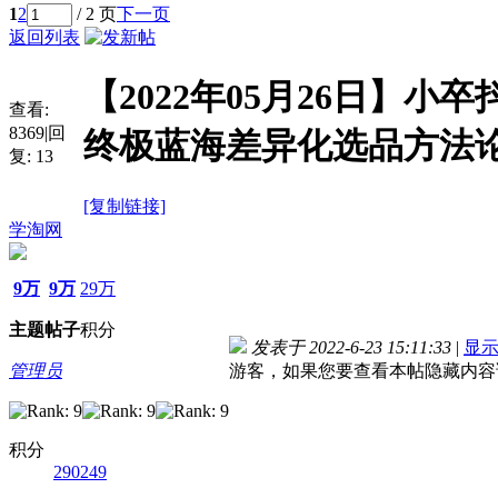
1
2
/ 2 页
下一页
返回列表
【2022年05月26日】
查看:
8369
|
回
终极蓝海差异化选品方法论
复:
13
[复制链接]
学淘网
9万
9万
29万
主题
帖子
积分
发表于 2022-6-23 15:11:33
|
显
管理员
游客，如果您要查看本帖隐藏内容
积分
290249