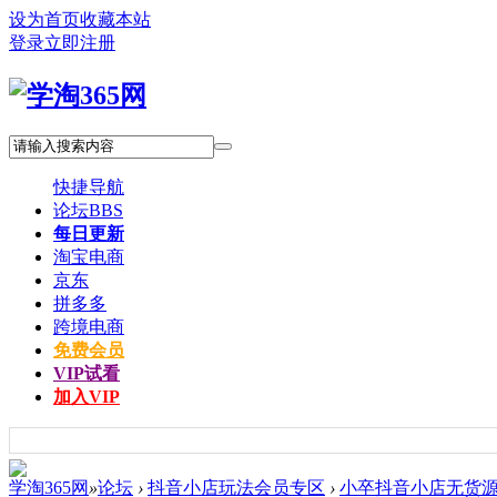
设为首页
收藏本站
登录
立即注册
快捷导航
论坛
BBS
每日更新
淘宝电商
京东
拼多多
跨境电商
免费会员
VIP试看
加入VIP
学淘365网
»
论坛
›
抖音小店玩法会员专区
›
小卒抖音小店无货源