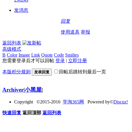
发消息
回复
使用道具
举报
返回列表
高级模式
B
Color
Image
Link
Quote
Code
Smilies
您需要登录后才可以回帖
登录
|
立即注册
本版积分规则
回帖后跳转到最后一页
发表回复
Archiver
|
小黑屋
|
Copyright ©2015-2016
学淘365网
Powered by©
Discuz!
快速回复
返回顶部
返回列表