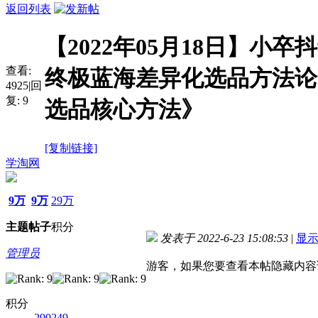
返回列表
【2022年05月18日】小
查看:
终极蓝海差异化选品方法论：
4925
|
回
复:
9
选品核心方法》
[复制链接]
学淘网
9万
9万
29万
主题
帖子
积分
发表于 2022-6-23 15:08:53
|
显
管理员
游客，如果您要查看本帖隐藏内容
积分
290249