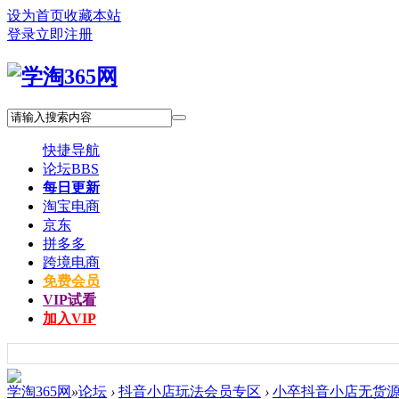
设为首页
收藏本站
登录
立即注册
快捷导航
论坛
BBS
每日更新
淘宝电商
京东
拼多多
跨境电商
免费会员
VIP试看
加入VIP
学淘365网
»
论坛
›
抖音小店玩法会员专区
›
小卒抖音小店无货源