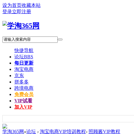
设为首页
收藏本站
登录
立即注册
快捷导航
论坛
BBS
每日更新
淘宝电商
京东
拼多多
跨境电商
免费会员
VIP试看
加入VIP
学淘365网
»
论坛
›
淘宝电商VIP培训教程
›
照顾酱VIP教程