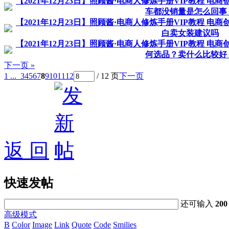
【2021年12月23日】照顾酱·电商人修炼手册VIP教程 电
车都没销量是怎么回事
【2021年12月23日】照顾酱·电商人修炼手册VIP教程 电
白卖女装建议吗
【2021年12月23日】照顾酱·电商人修炼手册VIP教程 电
何选品？卖什么比较好
下一页 »
1 ...
3
4
5
6
7
8
9
10
11
12
/ 12 页
下一页
返 回
快速发帖
还可输入
200
高级模式
B
Color
Image
Link
Quote
Code
Smilies