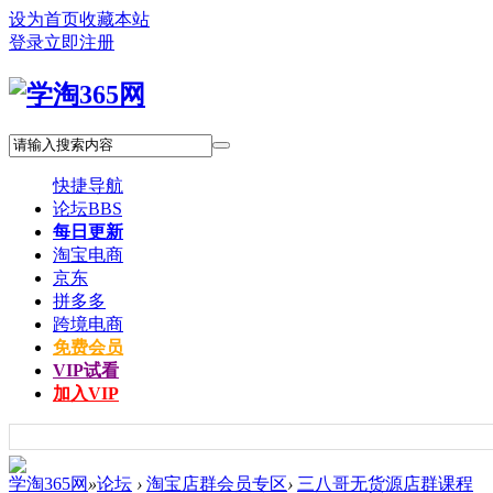
设为首页
收藏本站
登录
立即注册
快捷导航
论坛
BBS
每日更新
淘宝电商
京东
拼多多
跨境电商
免费会员
VIP试看
加入VIP
学淘365网
»
论坛
›
淘宝店群会员专区
›
三八哥无货源店群课程