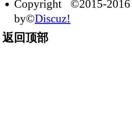
Copyright ©2015-201
by©
Discuz!
返回顶部