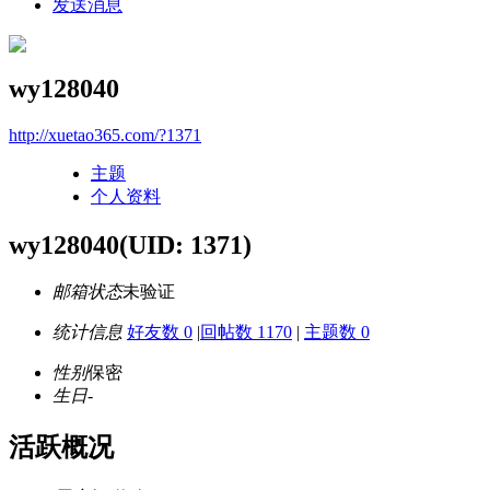
发送消息
wy128040
http://xuetao365.com/?1371
主题
个人资料
wy128040
(UID: 1371)
邮箱状态
未验证
统计信息
好友数 0
|
回帖数 1170
|
主题数 0
性别
保密
生日
-
活跃概况