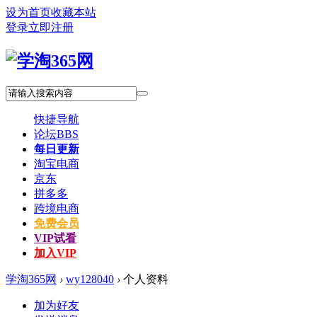
设为首页
收藏本站
登录
立即注册
快捷导航
论坛
BBS
每日更新
淘宝电商
京东
拼多多
跨境电商
免费会员
VIP试看
加入VIP
学淘365网
›
wy128040
›
个人资料
加为好友