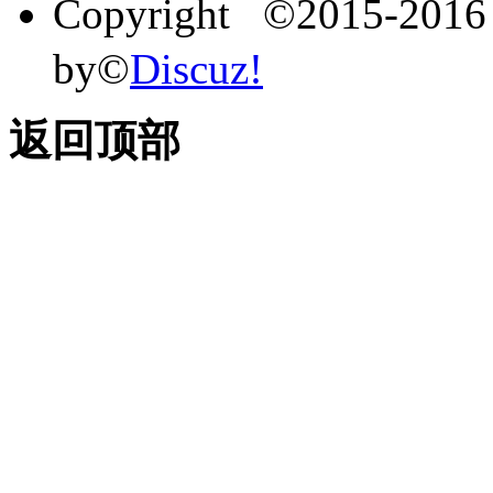
Copyright ©2015-201
by©
Discuz!
返回顶部