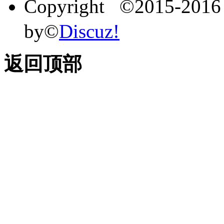
Copyright ©2015-201
by©
Discuz!
返回顶部