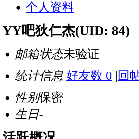
个人资料
YY吧狄仁杰
(UID: 84)
邮箱状态
未验证
统计信息
好友数 0
|
回帖
性别
保密
生日
-
活跃概况