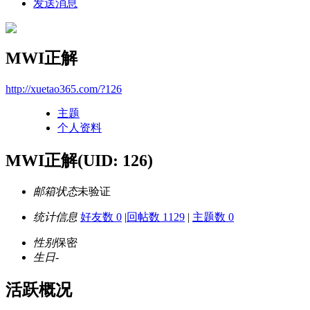
发送消息
MWI正解
http://xuetao365.com/?126
主题
个人资料
MWI正解
(UID: 126)
邮箱状态
未验证
统计信息
好友数 0
|
回帖数 1129
|
主题数 0
性别
保密
生日
-
活跃概况