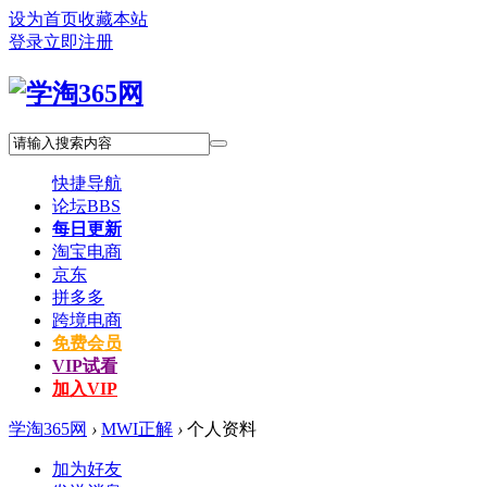
设为首页
收藏本站
登录
立即注册
快捷导航
论坛
BBS
每日更新
淘宝电商
京东
拼多多
跨境电商
免费会员
VIP试看
加入VIP
学淘365网
›
MWI正解
›
个人资料
加为好友