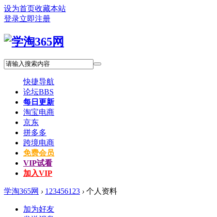
设为首页
收藏本站
登录
立即注册
快捷导航
论坛
BBS
每日更新
淘宝电商
京东
拼多多
跨境电商
免费会员
VIP试看
加入VIP
学淘365网
›
123456123
›
个人资料
加为好友