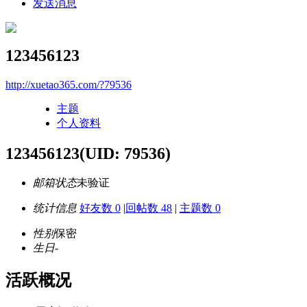
发送消息
123456123
http://xuetao365.com/?79536
主题
个人资料
123456123
(UID: 79536)
邮箱状态
未验证
统计信息
好友数 0
|
回帖数 48
|
主题数 0
性别
保密
生日
-
活跃概况