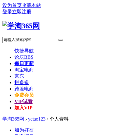
设为首页
收藏本站
登录
立即注册
快捷导航
论坛
BBS
每日更新
淘宝电商
京东
拼多多
跨境电商
免费会员
VIP试看
加入VIP
学淘365网
›
yetao123
›
个人资料
加为好友