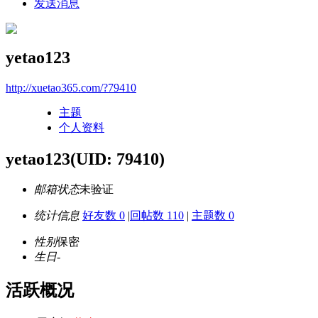
发送消息
yetao123
http://xuetao365.com/?79410
主题
个人资料
yetao123
(UID: 79410)
邮箱状态
未验证
统计信息
好友数 0
|
回帖数 110
|
主题数 0
性别
保密
生日
-
活跃概况