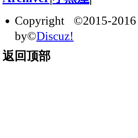
Copyright ©2015-201
by©
Discuz!
返回顶部