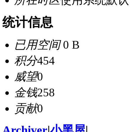
统计信息
已用空间
0 B
积分
454
威望
0
金钱
258
贡献
0
Archiver
|
小黑屋
|