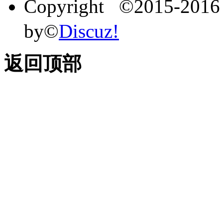
Copyright ©2015-201
by©
Discuz!
返回顶部