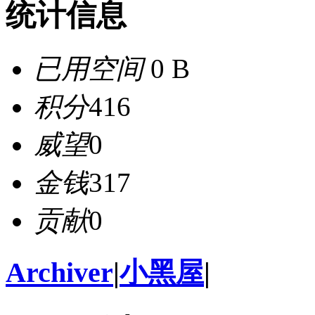
统计信息
已用空间
0 B
积分
416
威望
0
金钱
317
贡献
0
Archiver
|
小黑屋
|