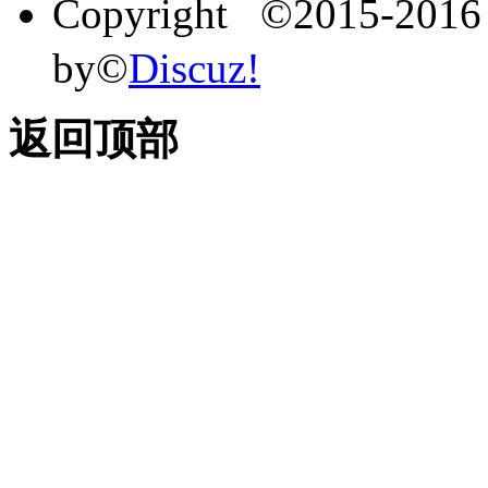
Copyright ©2015-201
by©
Discuz!
返回顶部