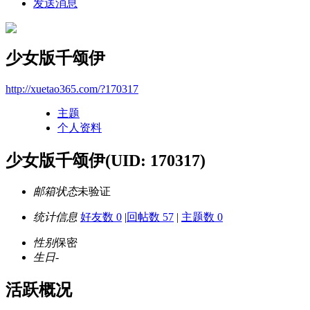
发送消息
少女版千颂伊
http://xuetao365.com/?170317
主题
个人资料
少女版千颂伊
(UID: 170317)
邮箱状态
未验证
统计信息
好友数 0
|
回帖数 57
|
主题数 0
性别
保密
生日
-
活跃概况