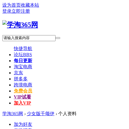
设为首页
收藏本站
登录
立即注册
快捷导航
论坛
BBS
每日更新
淘宝电商
京东
拼多多
跨境电商
免费会员
VIP试看
加入VIP
学淘365网
›
少女版千颂伊
›
个人资料
加为好友