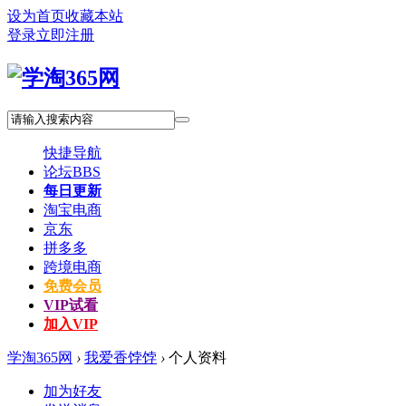
设为首页
收藏本站
登录
立即注册
快捷导航
论坛
BBS
每日更新
淘宝电商
京东
拼多多
跨境电商
免费会员
VIP试看
加入VIP
学淘365网
›
我爱香饽饽
›
个人资料
加为好友