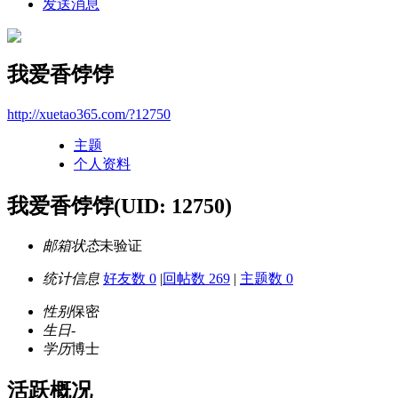
发送消息
我爱香饽饽
http://xuetao365.com/?12750
主题
个人资料
我爱香饽饽
(UID: 12750)
邮箱状态
未验证
统计信息
好友数 0
|
回帖数 269
|
主题数 0
性别
保密
生日
-
学历
博士
活跃概况