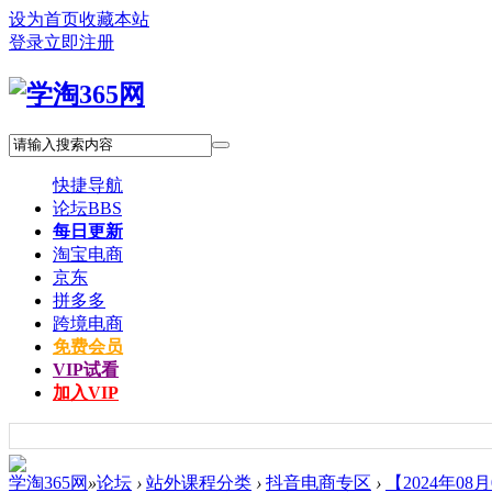
设为首页
收藏本站
登录
立即注册
快捷导航
论坛
BBS
每日更新
淘宝电商
京东
拼多多
跨境电商
免费会员
VIP试看
加入VIP
学淘365网
»
论坛
›
站外课程分类
›
抖音电商专区
›
【2024年08