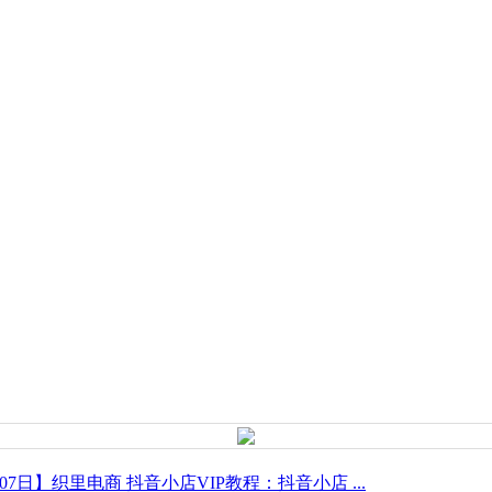
月07日】织里电商 抖音小店VIP教程：抖音小店 ...