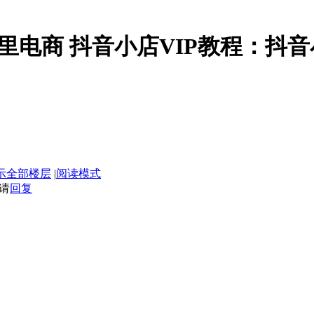
】织里电商 抖音小店VIP教程：
示全部楼层
|
阅读模式
请
回复