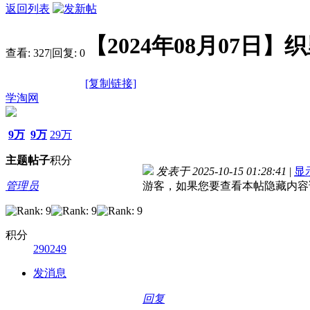
返回列表
【2024年08月07日
查看:
327
|
回复:
0
[复制链接]
学淘网
9万
9万
29万
主题
帖子
积分
发表于 2025-10-15 01:28:41
|
显
管理员
游客，如果您要查看本帖隐藏内容
积分
290249
发消息
回复