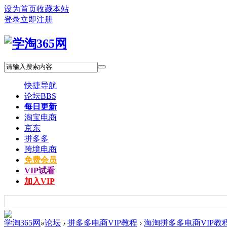
设为首页
收藏本站
登录
立即注册
快捷导航
论坛
BBS
每日更新
淘宝电商
京东
拼多多
跨境电商
免费会员
VIP试看
加入VIP
学淘365网
»
论坛
›
拼多多电商VIP教程
›
海淘拼多多电商VIP教