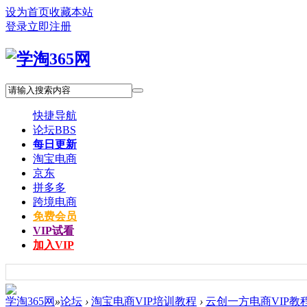
设为首页
收藏本站
登录
立即注册
快捷导航
论坛
BBS
每日更新
淘宝电商
京东
拼多多
跨境电商
免费会员
VIP试看
加入VIP
学淘365网
»
论坛
›
淘宝电商VIP培训教程
›
云创一方电商VIP教